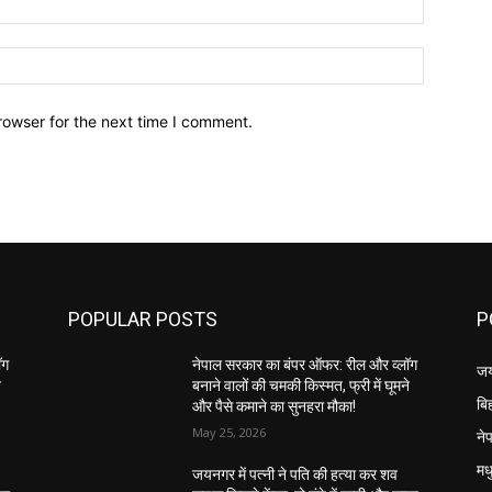
Website:
rowser for the next time I comment.
POPULAR POSTS
P
ॉग
नेपाल सरकार का बंपर ऑफर: रील और व्लॉग
ज
े
बनाने वालों की चमकी किस्मत, फ्री में घूमने
बि
और पैसे कमाने का सुनहरा मौका!
May 25, 2026
ने
मध
जयनगर में पत्नी ने पति की हत्या कर शव