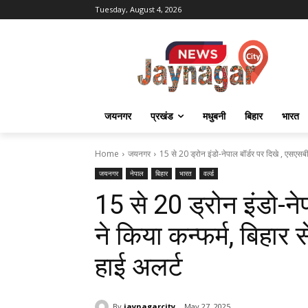
Tuesday, August 4, 2026
जयनगर
प्रखंड
मधुबनी
बिहार
भारत
Home
जयनगर
15 से 20 ड्रोन इंडो-नेपाल बॉर्डर पर दिखे , एसएसबी
जयनगर
नेपाल
बिहार
भारत
वर्ल्ड
15 से 20 ड्रोन इंडो-ने
ने किया कन्फर्म, बिहार 
हाई अलर्ट
By
jaynagarcity
May 27, 2025