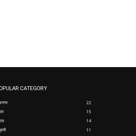
OPULAR CATEGORY
यनगर
22
हार
15
पाल
14
ुबनी
11