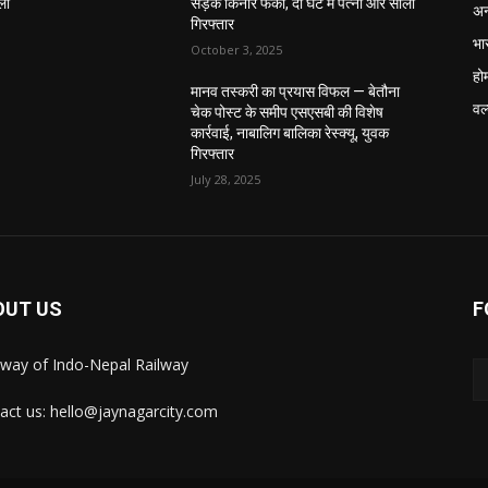
ला
सड़क किनारे फेंका, दो घंटे में पत्नी और साला
अन
गिरफ्तार
भा
October 3, 2025
हो
मानव तस्करी का प्रयास विफल — बेतौना
वर्
चेक पोस्ट के समीप एसएसबी की विशेष
कार्रवाई, नाबालिग बालिका रेस्क्यू, युवक
गिरफ्तार
July 28, 2025
OUT US
F
way of Indo-Nepal Railway
act us: hello@jaynagarcity.com