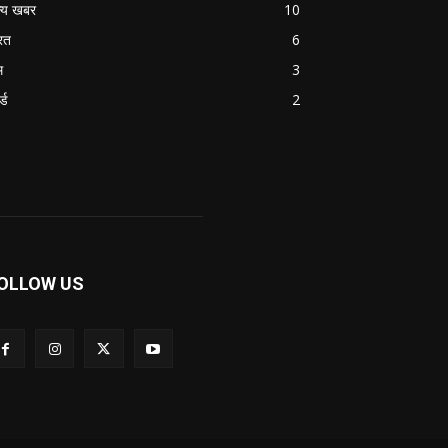
्य खबर
10
रत
6
म
3
ल्ड
2
OLLOW US