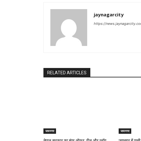
jaynagarcity
https://news.jaynagarcity.c
RELATED ARTICLES
जयनगर
जयनगर
नेपाल सरकार का बंपर ऑफर: रील और व्लॉग
जयनगर में पत्न