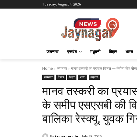
Tuesday, August 4, 2026
जयनगर
प्रखंड
मधुबनी
बिहार
भारत
Home
जयनगर
मानव तस्करी का प्रयास विफल — बेतौना चेक पोस्
जयनगर
नेपाल
बिहार
भारत
मधुबनी
मानव तस्करी का प्रया
के समीप एसएसबी की विश
बालिका रेस्क्यू, युवक गि
By
jaynagarcity
July 28, 2025