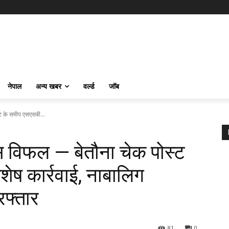
नेपाल
अन्य खबर
वर्ल्ड
जॉब
ट के समीप एसएसबी...
स विफल — बेतौना चेक पोस्ट
ेष कार्रवाई, नाबालिग
रफ्तार
81
0