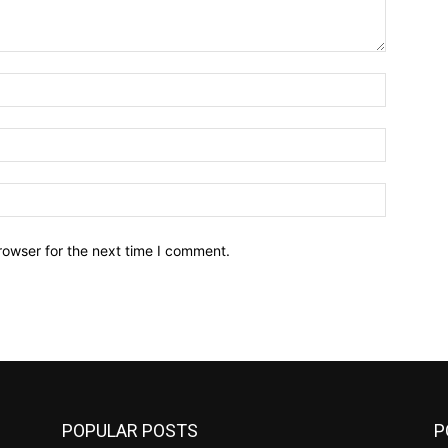
Name:*
Email:*
Website:
rowser for the next time I comment.
POPULAR POSTS
P