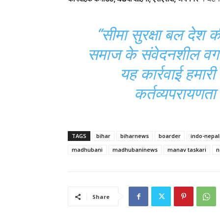
“सीमा सुरक्षा बल देश 
समाज के संवेदनशील वर्गों 
यह कार्रवाई हमार
कर्तव्यपरायणता क
TAGS
bihar
biharnews
boarder
indo-nepa
madhubani
madhubaninews
manav taskari
n
Share