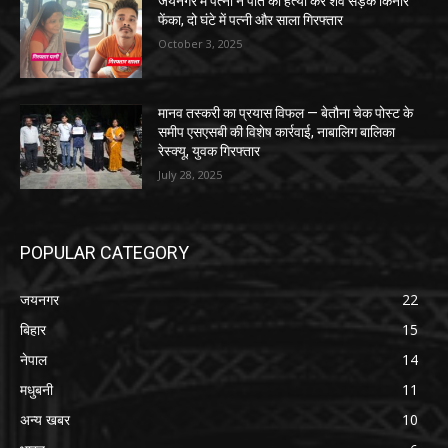
जयनगर में पत्नी ने पति की हत्या कर शव सड़क किनारे
फेंका, दो घंटे में पत्नी और साला गिरफ्तार
October 3, 2025
मानव तस्करी का प्रयास विफल — बेतौना चेक पोस्ट के
समीप एसएसबी की विशेष कार्रवाई, नाबालिग बालिका
रेस्क्यू, युवक गिरफ्तार
July 28, 2025
POPULAR CATEGORY
जयनगर
22
बिहार
15
नेपाल
14
मधुबनी
11
अन्य खबर
10