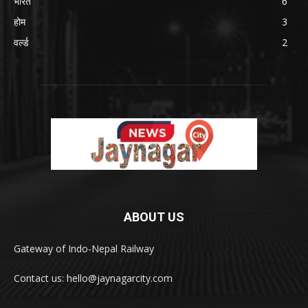
भारत
6
होम
3
वर्ल्ड
2
ABOUT US
Gateway of Indo-Nepal Railway
Contact us: hello@jaynagarcity.com