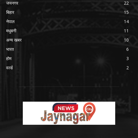
जयनगर
22
बिहार
15
नेपाल
14
मधुबनी
11
अन्य खबर
10
भारत
6
होम
3
वर्ल्ड
2