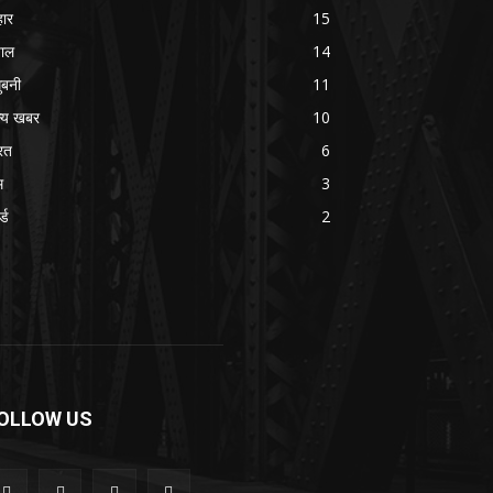
हार
15
पाल
14
ुबनी
11
्य खबर
10
रत
6
म
3
ल्ड
2
OLLOW US