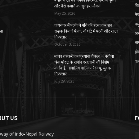
े
बनाने वालों की चमकी किस्मत, फ्री में घूमने
बि
और पैसे कमाने का सुनहरा मौका!
May 25, 2026
ने
मध
जयनगर में पत्नी ने पति की हत्या कर शव
ला
सड़क किनारे फेंका, दो घंटे में पत्नी और साला
अन
गिरफ्तार
भा
October 3, 2025
हो
मानव तस्करी का प्रयास विफल — बेतौना
वर्
चेक पोस्ट के समीप एसएसबी की विशेष
कार्रवाई, नाबालिग बालिका रेस्क्यू, युवक
गिरफ्तार
July 28, 2025
OUT US
F
way of Indo-Nepal Railway